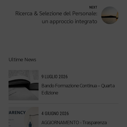
Parità di Genere (UNI/PdR 125:2022)
NEXT
Ricerca & Selezione del Personale:
un approccio integrato
Ultime News
9 LUGLIO 2026
Bando Formazione Continua – Quarta
Edizione
4 GIUGNO 2026
AGGIORNAMENTO - Trasparenza