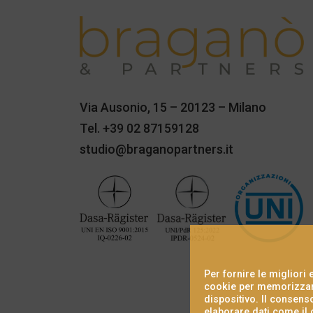
Via Ausonio, 15 – 20123 – Milano
Tel.
+39 02 87159128
studio@braganopartners.it
Per fornire le migliori
cookie per memorizzare
dispositivo. Il consens
elaborare dati come il