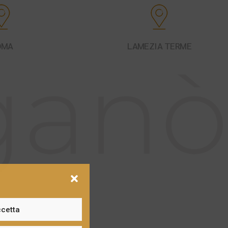
OMA
LAMEZIA TERME
cetta