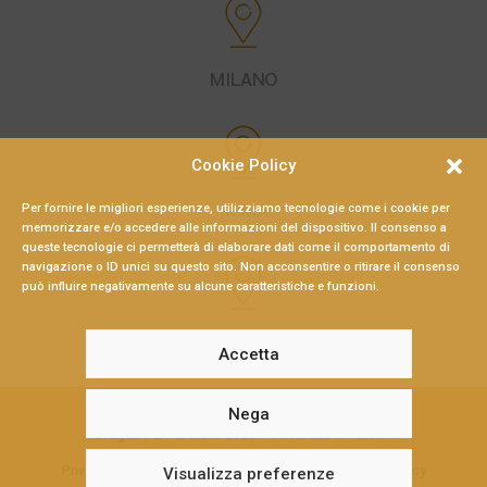
MILANO
Cookie Policy
ROMA
Per fornire le migliori esperienze, utilizziamo tecnologie come i cookie per
memorizzare e/o accedere alle informazioni del dispositivo. Il consenso a
queste tecnologie ci permetterà di elaborare dati come il comportamento di
navigazione o ID unici su questo sito. Non acconsentire o ritirare il consenso
può influire negativamente su alcune caratteristiche e funzioni.
LAMEZIA TERME
Accetta
Nega
Braganò & Partners 2026 – P.Iva: 02547480794
Privacy Policy
|
Politica della Parità di Genere
|
Cookie Policy
Visualizza preferenze